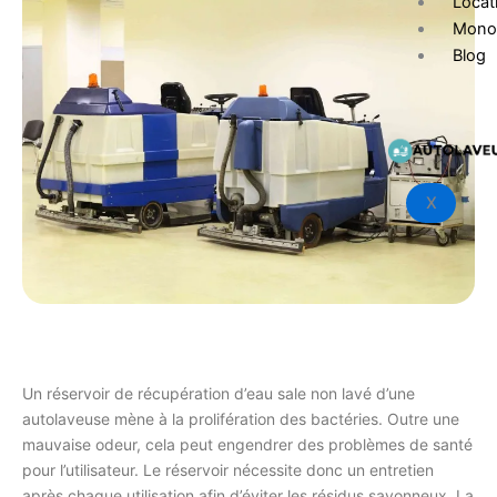
Locat
Mono
Blog
X
Un réservoir de récupération d’eau sale non lavé d’une
autolaveuse mène à la prolifération des bactéries. Outre une
mauvaise odeur, cela peut engendrer des problèmes de santé
pour l’utilisateur. Le réservoir nécessite donc un entretien
après chaque utilisation afin d’éviter les résidus savonneux. La